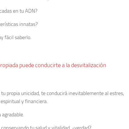
ficadas en tu ADN?
erísticas innatas?
y fácil saberlo.
opiada puede conducirte a la desvitalización
tu propia unicidad, te conducirá inevitablemente al estres,
espiritual y financiera.
a agradable.
o conservando tu salud y vitalidad, ¿verdad?