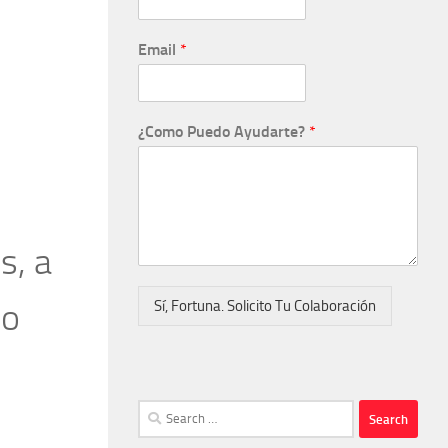
Email
*
¿Como Puedo Ayudarte?
*
s, a
do
Sí, Fortuna. Solicito Tu Colaboración
Search
for: