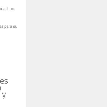
idad, no
as para su
 es
n
 y