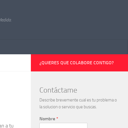
Medida.
¿QUIERES QUE COLABORE CONTIGO?
Contáctame
Describe brevemente cual es tu problema o
la solucion o servicio que buscas.
Nombre
*
an a tu