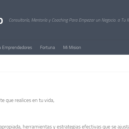
Consultoría, Mentoría y Coaching Para Empezar un Negocio. a Tu 
a Emprendedores
Fortuna
Mi Mision
e que realices en tu vida,
apropiada, herramientas y estrategias efectivas que se ajust