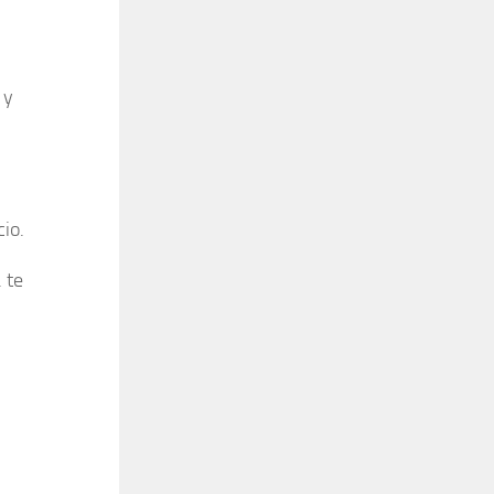
 y
io.
 te