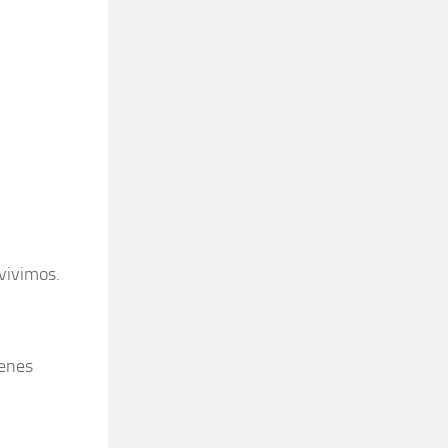
vivimos.
ienes