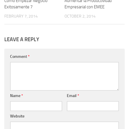
Como Empezar Negocio
0
Aumentar la Productividad
0
Exitosamente 7
Empresarial con EMEE
FEBRUARY 7, 2014
OCTOBER 2, 2014
LEAVE A REPLY
Comment
*
Name
*
Email
*
Website