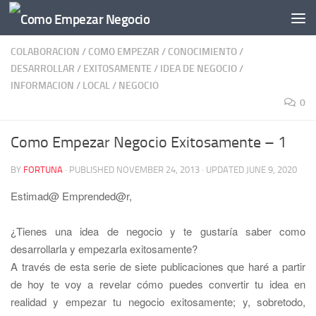
Skip to content
COLABORACION
/
COMO EMPEZAR
/
CONOCIMIENTO
/
DESARROLLAR
/
EXITOSAMENTE
/
IDEA DE NEGOCIO
/
INFORMACION
/
LOCAL
/
NEGOCIO
0
Como Empezar Negocio Exitosamente – 1
BY
FORTUNA
· PUBLISHED
NOVEMBER 24, 2013
· UPDATED
JUNE 9, 2020
Estimad@ Emprended@r,
¿
Tienes una
idea de negocio
y te gustar
í
a saber como
desarrollarla y empezarla exitosamente?
A través de esta serie de siete publicaciones que har
é
a partir
de hoy te voy a revelar c
ó
mo puedes convertir tu idea en
realidad y
empezar tu negocio exitosamente
; y, sobretodo,