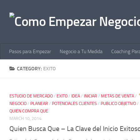
Skip to content
Pasos para Empezar
Negocio a Tu Medida
Coaching Par
CATEGORY:
EXITO
ESTUDIO DE MERCADO
/
EXITO
/
IDEA
/
INICIAR
/
METAS DE VENTA
/
NEGOCIO
/
PLANEAR
/
POTENCIALES CLIENTES
/
PUBLICO OBJETIVO
/
QUIEN COMPRA QUE
MARCH 10, 2014
Quien Busca Que – La Clave del Inicio Exitos