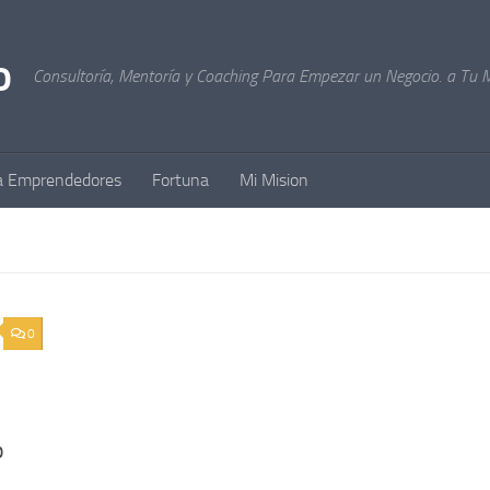
Consultoría, Mentoría y Coaching Para Empezar un Negocio. a Tu 
a Emprendedores
Fortuna
Mi Mision
0
o