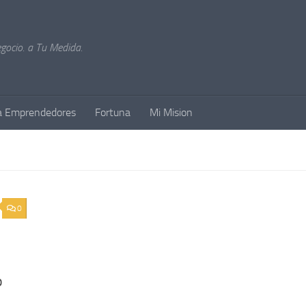
gocio. a Tu Medida.
a Emprendedores
Fortuna
Mi Mision
0
o