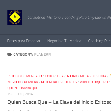
Skip to content
Consultoría, Mentoría y Coaching Para Empezar un Ne
Pasos para Empezar
Negocio a Tu Medida
Coaching Par
CATEGORY:
PLANEAR
ESTUDIO DE MERCADO
/
EXITO
/
IDEA
/
INICIAR
/
METAS DE VENTA
/
NEGOCIO
/
PLANEAR
/
POTENCIALES CLIENTES
/
PUBLICO OBJETIVO
/
QUIEN COMPRA QUE
MARCH 10, 2014
Quien Busca Que – La Clave del Inicio Exitos